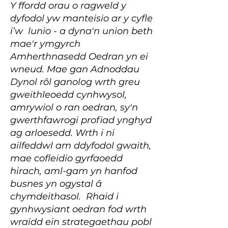
Y ffordd orau o ragweld y
dyfodol yw manteisio ar y cyfle
i’w lunio - a dyna'n union beth
mae'r ymgyrch
Amherthnasedd Oedran yn ei
wneud. Mae gan Adnoddau
Dynol rôl ganolog wrth greu
gweithleoedd cynhwysol,
amrywiol o ran oedran, sy'n
gwerthfawrogi profiad ynghyd
ag arloesedd. Wrth i ni
ailfeddwl am ddyfodol gwaith,
mae cofleidio gyrfaoedd
hirach, aml-gam yn hanfod
busnes yn ogystal â
chymdeithasol. Rhaid i
gynhwysiant oedran fod wrth
wraidd ein strategaethau pobl