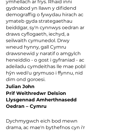
ymhellach ar frys. Rhaid inni
gydnabod yn llawn y difidend
demograffig o fywydau hirach ac
ymateb gyda strategaethau
beiddgar, sy'n cynnwys oedran ar
draws cyflogaeth, iechyd, a
seilwaith cymunedol. Drwy
wneud hynny, gall Cymru
drawsnewid y naratif o amgylch
heneiddio - o gost i gyfraniad - ac
adeiladu cymdeithas lle mae pobl
hŷn wedi'u grymuso i ffynnu, nid
dim ond goroesi.
Julian John
Prif Weithredwr Delsion
Llysgennad Amherthnasedd
Oedran – Cymru
Dychmygwch eich bod mewn
drama, ac mae'n bythefnos cyn i'r