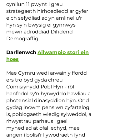
cynllun 11 pwynt i greu
strategaeth hirhoedledd ar gyfer
eich sefydliad ac yn amlinellu'r
hyn sy'n bwysig ei gynnwys
mewn adroddiad Difidend
Demograffig.
Darllenwch
Ailwampio stori ein
hoes
Mae Cymru wedi arwain y ffordd
ers tro byd gyda chreu
Comisiynydd Pobl Hŷn - rôl
hanfodol sy'n hyrwyddo hawliau a
photensial dinasyddion hŷn. Ond
gydag incwm pensiwn cyfartalog
is, poblogaeth wledig sylweddol, a
rhwystrau parhaus i gael
mynediad at ofal iechyd, mae
angen i bolisi'r llywodraeth fynd