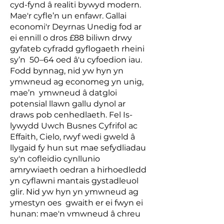
cyd-fynd â realiti bywyd modern.
Mae'r cyfle’n un enfawr. Gallai
economi'r Deyrnas Unedig fod ar
ei ennill o dros £88 biliwn drwy
gyfateb cyfradd gyflogaeth rheini
sy’n 50–64 oed â'u cyfoedion iau.
Fodd bynnag, nid yw hyn yn
ymwneud ag economeg yn unig,
mae’n ymwneud â datgloi
potensial llawn gallu dynol ar
draws pob cenhedlaeth. Fel Is-
lywydd Uwch Busnes Cyfrifol ac
Effaith, Cielo, rwyf wedi gweld â
llygaid fy hun sut mae sefydliadau
sy'n cofleidio cynllunio
amrywiaeth oedran a hirhoedledd
yn cyflawni mantais gystadleuol
glir. Nid yw hyn yn ymwneud ag
ymestyn oes gwaith er ei fwyn ei
hunan; mae'n ymwneud â chreu