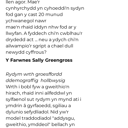
llen agor. Mae'r
cynhyrchydd yn cyhoeddi'n sydyn
fod gan y cast 20 munud
ychwanegol nawr
mae'n rhaid iddyn nhw fod ar y
llwyfan. A fyddech chi'n cwblhau'r
drydedd act ... neu a ydych chi'n
ailwampio’r sgript a chael dull
newydd cyffrous?
Y Farwnes Sally Greengross
Rydym wrth groesffordd
ddemograffig hollbwysig
Wrth i bobl fyw a gweithio'n
hirach, rhaid inni ailfeddwl yn
sylfaenol sut rydym yn mynd ati i
ymdrin â gyrfaoedd, sgiliau a
dylunio sefydliadol. Nid yw'r
model traddodiadol "addysgu,
gweithio, ymddeol" bellach yn